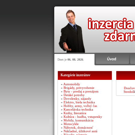
Dnes je
06. 08. 2026
.
Kategórie inzerátov
»
Automobily
»
Brigády, privyrobenie
Doučov
»
Byty - predaj a prenájom
Stredoš
»
Detské potreby
»
Dovolenky, zájazdy
»
Elektro, biela technika
»
Hobby, army, voľný čas
»
Kancelárska technika
»
Knihy, literatúra
»
Kultúra - hudba, vstupenky
»
Mobily, komunikácia
»
Motocykle
»
Nábytok, domácnosť
»
Nákladné, úžitkové autá
»
Náradie, nástroje