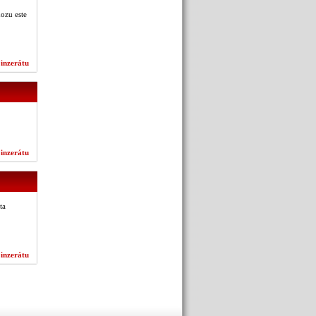
ozu este
 inzerátu
 inzerátu
ta
 inzerátu