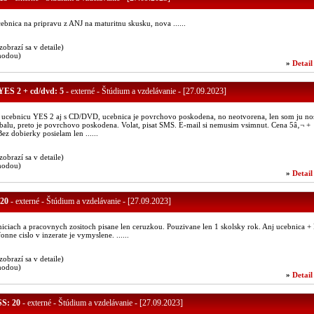
ebnica na pripravu z ANJ na maturitnu skusku, nova ......
(zobrazí sa v detaile)
hodou)
»
Detail
YES 2 + cd/dvd: 5
- externé - Štúdium a vzdelávanie - [27.09.2023]
ucebnicu YES 2 aj s CD/DVD, ucebnica je povrchovo poskodena, no neotvorena, len som ju nos
obalu, preto je povrchovo poskodena. Volat, pisat SMS. E-mail si nemusim vsimnut. Cena 5â‚¬ +
ez dobierky posielam len ......
(zobrazí sa v detaile)
hodou)
»
Detail
 20
- externé - Štúdium a vzdelávanie - [27.09.2023]
iciach a pracovnych zositoch pisane len ceruzkou. Pouzivane len 1 skolsky rok. Anj ucebnica +
onne cislo v inzerate je vymyslene. ......
(zobrazí sa v detaile)
hodou)
»
Detail
SS: 20
- externé - Štúdium a vzdelávanie - [27.09.2023]