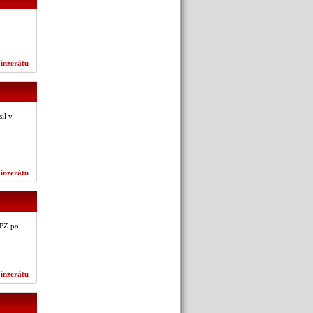
 inzerátu
il v
 inzerátu
 PZ po
 inzerátu