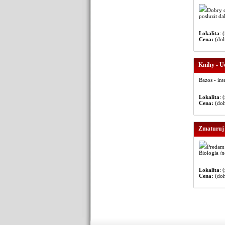
Dobry d
posluzit d
Lokalita
: 
Cena:
(do
Knihy - Uc
Bazos - int
Lokalita
: 
Cena:
(do
Zmaturuj z
Predam 
Biologia /
Lokalita
: 
Cena:
(do