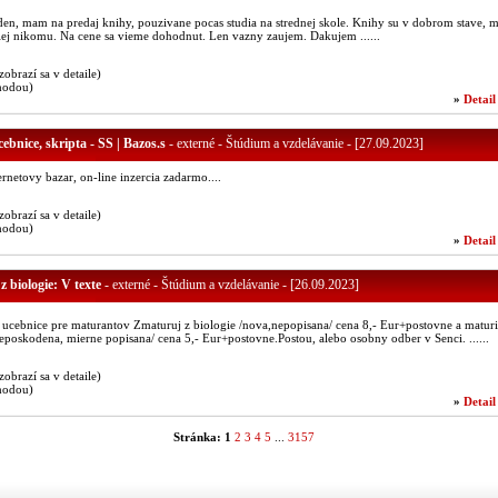
en, mam na predaj knihy, pouzivane pocas studia na strednej skole. Knihy su v dobrom stave, m
alej nikomu. Na cene sa vieme dohodnut. Len vazny zaujem. Dakujem ......
(zobrazí sa v detaile)
hodou)
»
Detail
ebnice, skripta - SS | Bazos.s
- externé - Štúdium a vzdelávanie - [27.09.2023]
ernetovy bazar, on-line inzercia zadarmo....
(zobrazí sa v detaile)
hodou)
»
Detail
 biologie: V texte
- externé - Štúdium a vzdelávanie - [26.09.2023]
ucebnice pre maturantov Zmaturuj z biologie /nova,nepopisana/ cena 8,- Eur+postovne a maturi
neposkodena, mierne popisana/ cena 5,- Eur+postovne.Postou, alebo osobny odber v Senci. ......
(zobrazí sa v detaile)
hodou)
»
Detail
Stránka:
1
2
3
4
5
...
3157