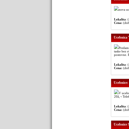
nova uc
Lokalita
: 
Cena:
(do
Ucebnica 
Predam 
taske bez 
postovne. B
Lokalita
: 
Cena:
(do
Ucebnice:
V ucebn
20â‚¬ Telef
Lokalita
: 
Cena:
(do
Ucebnice 