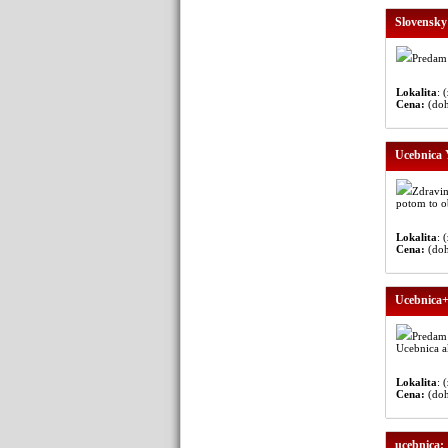
Slovensky
Predam 
Lokalita
: 
Cena:
(do
Ucebnica 
Zdravim
potom to ob
Lokalita
: 
Cena:
(do
Ucebnica+
Predam 
Ucebnica ak
Lokalita
: 
Cena:
(do
ucebnica: