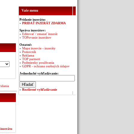
Vaše menu
Pridanie inzerátu:
»
PRIDAŤ INZERÁT ZDARMA
Správa inzerátov:
»
Editovať / zmazať inzerát
»
TOPovanie inzerátov
Ostatné:
»
Mapa inzercie - inzeráty
»
Pomocník
»
Reklama
»
TOP partneri
»
Podmienky používania
»
GDPR - ochrana osobných údajov
Jednoduché vyhľadávanie:
ridania
»
Rozšírené vyhľadávanie
 inzerátu