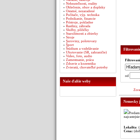
»
Nehnuteľnosti, reality
»
Oblečenie, obuv a doplnky
»
Ostatné, nezaradené
»
Počítače, výp. technika
»
Podnikanie, financie
»
Prístroje, pokladne
»
Rastliny, záhrada
»
Služby, pôžičky
»
Starožitnosti a zbierky
»
Stroje
»
Suroviny, polotovary
»
Šport
»
Štúdium a vzdelávanie
Filtrovani
»
Ubytovanie (SR, zahraničie)
»
Video, foto, audio
»
Zamestnanie, práca
Filtrovan
»
Zdravie a kozemtika
»
Zvieratá, chovateľké potreby
od
Naše ďalšie weby
Zora
Nemecky j
Predam 
najcastejsi
Lokalita
: 
Cena:
(do