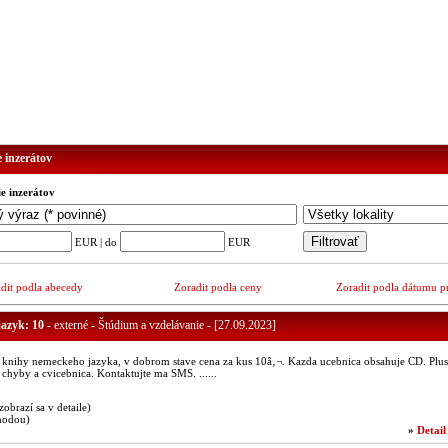
e inzerátov
ie inzerátov
EUR | do
EUR
dit podla abecedy
Zoradit podla ceny
Zoradit podla dátumu p
azyk: 10
- externé - Štúdium a vzdelávanie - [27.09.2023]
knihy nemeckeho jazyka, v dobrom stave cena za kus 10â‚¬. Kazda ucebnica obsahuje CD. Plus
e chyby a cvicebnica. Kontaktujte ma SMS. ......
(zobrazí sa v detaile)
hodou)
»
Detail