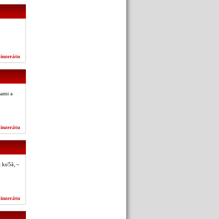
 inzerátu
sami a
 inzerátu
 ks/5â‚¬
 inzerátu