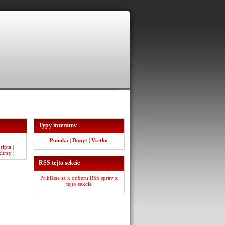
Typy inzerátov
Ponuka
|
Dopyt
|
Všetko
riptá
|
kurzy
|
RSS tejto sekcie
Prihláste sa k odberu RSS správ z
tejto sekcie