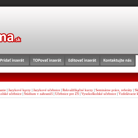
anie
|
Jazykové kurzy
|
Jazykové učebnice
|
Rekvalifikačné kurzy
|
Seminárne práce, referáty
|
Sk
kolské učebnice
|
Štúdium v zahraničí
|
Učebnice pre ZŠ
|
Vysokoškolské učebnice
|
Vzdelávacie 