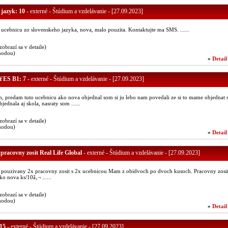
 jazyk: 10
- externé - Štúdium a vzdelávanie - [27.09.2023]
ucebnicu zo slovenskeho jazyka, nova, malo pouzita. Kontaktujte ma SMS. ......
(zobrazí sa v detaile)
hodou)
»
Detail
YES B1: 7
- externé - Štúdium a vzdelávanie - [27.09.2023]
, predam tuto ucebnicu ako nova objednal som si ju lebo nam povedali ze si to mame objednat 
jednala aj skola, nasraty som ......
(zobrazí sa v detaile)
hodou)
»
Detail
pracovny zosit Real Life Global
- externé - Štúdium a vzdelávanie - [27.09.2023]
pouzivany 2x pracovny zosit s 2x ucebnicou Mam z obidvoch po dvoch kusoch. Pracovny zosit
o nova ks/10â‚¬ ......
(zobrazí sa v detaile)
hodou)
»
Detail
 15
- externé - Štúdium a vzdelávanie - [27.09.2023]